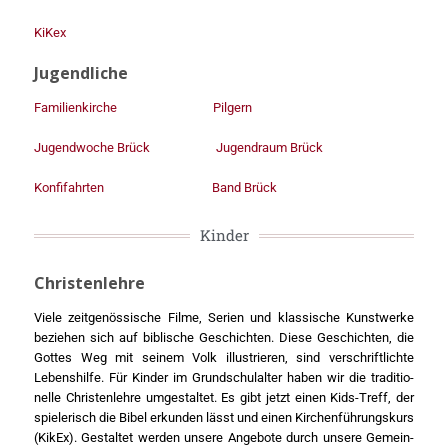
KiKex
Jugendliche
Fami­li­en­kir­che
Pil­gern
Jugend­wo­che Brück
Jugend­raum Brück
Kon­fi­fahr­ten
Band Brück
Kin­der
Christenlehre
Vie­le zeit­ge­nös­si­sche Fil­me, Seri­en und klas­si­sche Kunst­wer­ke
bezie­hen sich auf bibli­sche Geschich­ten. Die­se Geschich­ten, die
Got­tes Weg mit sei­nem Volk illus­trie­ren, sind ver­schrift­lich­te
Lebens­hil­fe. Für Kin­der im Grund­schul­al­ter haben wir die tra­di­tio­
nel­le Chris­ten­leh­re umge­stal­tet. Es gibt jetzt einen Kids-Treff, der
spie­le­risch die Bibel erkun­den lässt und einen Kir­chen­füh­rungs­kurs
(KikEx). Gestal­tet wer­den unse­re Ange­bo­te durch unse­re Gemein­