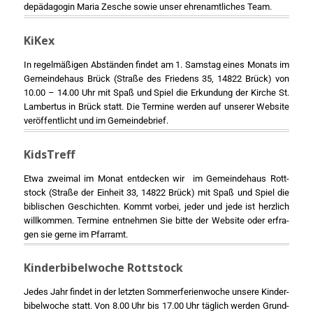
de­päd­ago­gin Maria Zesche sowie unser ehren­amt­li­ches Team.
KiKex
In regel­mä­ßi­gen Abstän­den fin­det am 1. Sams­tag eines Monats im
Gemein­de­haus Brück (Stra­ße des Frie­dens 35, 14822 Brück) von
10.00 – 14.00 Uhr mit Spaß und Spiel die Erkun­dung der Kir­che St.
Lam­ber­tus in Brück statt. Die Ter­mi­ne wer­den auf unse­rer Web­site
ver­öf­fent­licht und im Gemein­de­brief.
KidsTreff
Etwa zwei­mal im Monat ent­de­cken wir im Gemein­de­haus Rott­
stock (Stra­ße der Ein­heit 33, 14822 Brück) mit Spaß und Spiel die
bibli­schen Geschich­ten. Kommt vor­bei, jeder und jede ist herz­lich
will­kom­men. Ter­mi­ne ent­neh­men Sie bit­te der Web­site oder erfra­
gen sie ger­ne im Pfarr­amt.
Kinderbibelwoche Rottstock
Jedes Jahr fin­det in der letz­ten Som­mer­fe­ri­en­wo­che unse­re Kin­der­
bi­bel­wo­che statt. Von 8.00 Uhr bis 17.00 Uhr täg­lich wer­den Grund­