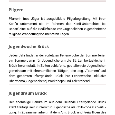
Pilgern
Pfar­re­rin Ines Jäger ist aus­ge­bil­de­te Pil­ger­be­glei­tung. Mit ihren
Kon­fis unter­nimmt sie im Rah­men des Kon­fi-Unter­rich­tes bei
Bedarf eine auf die Bedürf­nis­se von Jugend­li­chen zuge­schnit­te­ne
reli­giö­se Wan­de­rung von meh­re­ren Tagen.
Jugendwoche Brück
Jedes Jahr fin­det in der vor­letz­ten Feri­en­wo­che der Som­mer­fe­ri­en
ein Som­mer­camp für Jugend­li­che um die St. Lam­ber­tus­kir­che in
Brück her­um statt. In Zel­ten schla­fend, gestal­ten die Jugend­li­chen
gemein­sam mit ehren­amt­li­chen Täti­gen, den sog. „Team­ern“ auf
dem gesam­ten Pfarr­ge­län­de Brück ihre Feri­en­wo­che, inklu­si­ve
Ober­the­ma, Segens­abend, Work­shops und Talent­abend.
Jugendraum Brück
Der ehe­ma­li­ge Band­raum auf dem Gelän­de Pfarr­ge­län­de Brück
steht frei­tags seit Kur­zem für Jugend­li­che als Chill-Zone zur Ver­fü­
gung. In Zusam­men­ar­beit mit dem Amt Brück und Frei­wil­li­gen des