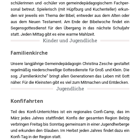
schü­le­rin­nen und ‑schü­ler von gemein­de­päd­ago­gi­schem Fach­per­
so­nal betreut. Spie­le­risch (mit Hüpf­burg und Kuchen­tel­ler) erkun­
den wir jeweils ein The­ma der Bibel, ent­we­der aus dem Alten oder
aus dem Neu­en Tes­ta­ment. Am Ende der Bibel­wo­che fin­det ein
Segens­got­tes­dienst für den Über­gang in das nächs­te Schul­jahr
statt. Jeden Mit­tag gibt es eine war­me Mahl­zeit.
Kin­der und Jugend­li­che
Familienkirche
Unse­re lang­jäh­ri­ge Gemein­de­päd­ago­gin Chris­ti­na Zesche gestal­tet
regel­mä­ßig nie­der­schwel­li­ge Got­tes­diens­te für Groß und Klein. Die
sog. „Fami­li­en­kir­che“ bringt allen Gene­ra­tio­nen das Leben mit Gott
näher. Für die Kleins­ten gibt es viel zum Mit­ma­chen und Ent­de­cken.
Jugend­li­che
Konfifahrten
Teil des Kon­fi-Unter­rich­tes ist ein regio­na­les Con­fi-Camp, das im
März jedes Jah­res statt­fin­det. Kon­fis der gesam­ten Regi­on Bel­zig
ver­brin­gen Frei­tag bis Sonn­tag gemein­sam in einer Jugend­her­ber­ge
und erkun­den den Glau­ben. Im Herbst jeden Jah­res fin­det dazu ein
Kon­fi-Tag in der Regi­on statt.