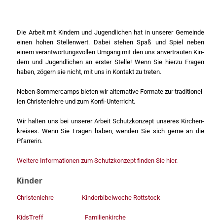
Die Arbeit mit Kin­dern und Jugend­li­chen hat in unse­rer Gemein­de
einen hohen Stel­len­wert. Dabei ste­hen Spaß und Spiel neben
einem ver­ant­wor­tungs­vol­len Umgang mit den uns anver­trau­ten Kin­
dern und Jugend­li­chen an ers­ter Stel­le! Wenn Sie hier­zu Fra­gen
haben, zögern sie nicht, mit uns in Kon­takt zu tre­ten.
Neben Som­mer­camps bie­ten wir alter­na­ti­ve For­ma­te zur tra­di­tio­nel­
len Chris­ten­leh­re und zum Kon­fi-Unter­richt.
Wir hal­ten uns bei unse­rer Arbeit Schutz­kon­zept unse­res Kir­chen­
krei­ses. Wenn Sie Fra­gen haben, wen­den Sie sich ger­ne an die
Pfar­re­rin.
Wei­te­re Infor­ma­tio­nen zum Schutz­kon­zept fin­den Sie hier.
Kinder
Chris­ten­leh­re
Kin­der­bi­bel­wo­che Rott­stock
Kids­Treff
Fami­li­en­kir­che