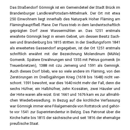
Das Stra­ßen­dorf Göm­nigk ist ein Gemein­de­teil der Stadt Brück im
Bran­den­bur­ger Land­kreisPots­dam-Mit­tel­mark. Der Ort mit etwa
250 Ein­woh­nern liegt inner­halb des Natur­park Hoher Flä­ming am
Flä­ming­haupt­fließ Pla­ne. Der Fluss trieb in dem land­wirt­schaft­lich
gepräg­ten Dorf zwei Was­ser­müh­len an. Das 1251 erst­mals
erwähn­te Göm­nigk liegt in einem Gebiet, um des­sen Besitz Sach­
sen und Bran­den­burg bis 1815 strit­ten. In der Sied­lungs­form 1841
als erwei­ter­tes Gas­sen­dorf ange­ge­ben, ist der Ort 1251 erst­mals
schrift­lich erwähnt mit der Bezeich­nung Molen­dinum (Müh­le)
Gome­nik. Spä­te­re Erwäh­nun­gen sind 1355 mit Petrus gome­nik (in
Treu­en­briet­zen), 1388 mit czu Jeme­nig und 1591 als Gem­nigk.
Auch die­ses Dorf blieb, wie so vie­le ande­re im Flä­ming, von den
Zer­stö­run­gen im Drei­ßig­jäh­ri­gen Krieg (1618 bis 1648) nicht ver­
schont. 1591 bewohnt, war dies 1640 nicht mehr der Fall, denn die
sechs Hüf­ner, ein Halb­hüf­ner, zehn Kos­sä­ten, zwei Häus­ler und
der Hir­te waren alle wüst. Erst 1661 und 1676 kam es zur all­mäh­li­
chen Wie­der­be­sied­lung. In Bezug auf die kirch­li­che Ver­fas­sung
war Göm­nigk immer eine Fili­al­ge­mein­de von Rott­stock und gehör­
te vor 1541 zur Super­in­ten­den­tur in Bel­zig. Das Patro­nat über die
Kir­che hat­te bis 1815 der säch­si­sche und seit 1816 der ehe­ma­li­ge
preu­ßi­sche Staat.