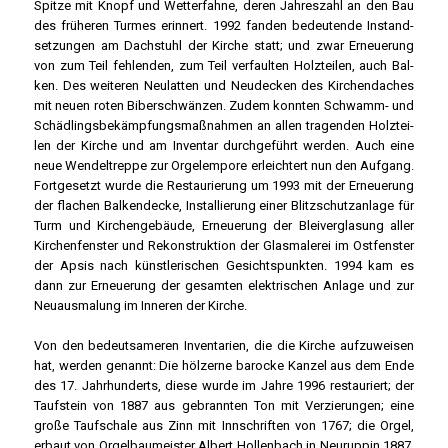
Spit­ze mit Knopf und Wet­ter­fah­ne, deren Jah­res­zahl an den Bau
des frü­he­ren Tur­mes erin­nert. 1992 fan­den bedeu­ten­de Instand­
set­zun­gen am Dach­stuhl der Kir­che statt; und zwar Erneue­rung
von zum Teil feh­len­den, zum Teil ver­faul­ten Holz­tei­len, auch Bal­
ken. Des wei­te­ren Neu­lat­ten und Neu­de­cken des Kir­chen­da­ches
mit neu­en roten Biber­schwän­zen. Zudem konn­ten Schwamm- und
Schäd­lings­be­kämp­fungs­maß­nah­men an allen tra­gen­den Holz­tei­
len der Kir­che und am Inven­tar durch­ge­führt wer­den. Auch eine
neue Wen­del­trep­pe zur Orgel­em­po­re erleich­tert nun den Auf­gang.
Fort­ge­setzt wur­de die Restau­rie­rung um 1993 mit der Erneue­rung
der fla­chen Bal­ken­de­cke, Instal­lie­rung einer Blitz­schutz­an­la­ge für
Turm und Kir­chen­ge­bäu­de, Erneue­rung der Blei­ver­gla­sung aller
Kir­chen­fens­ter und Rekon­struk­ti­on der Glas­ma­le­rei im Ost­fens­ter
der Apsis nach künst­le­ri­schen Gesichts­punk­ten. 1994 kam es
dann zur Erneue­rung der gesam­ten elek­tri­schen Anla­ge und zur
Neu­aus­ma­lung im Inne­ren der Kir­che.
Von den bedeut­sa­me­ren Inven­ta­ri­en, die die Kir­che auf­zu­wei­sen
hat, wer­den genannt: Die höl­zer­ne baro­cke Kan­zel aus dem Ende
des 17. Jahr­hun­derts, die­se wur­de im Jah­re 1996 restau­riert; der
Tauf­stein von 1887 aus gebrann­ten Ton mit Ver­zie­run­gen; eine
gro­ße Tauf­scha­le aus Zinn mit Inn­schrif­ten von 1767; die Orgel,
erbaut von Orgel­bau­meis­ter Albert Hol­len­bach in Neu­rup­pin 1887,