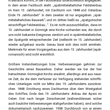
in Betracht kommt, in der Fach­li­te­ra­tur unter­schied­lich ange­ge­ben.
In dem einen Fach­buch steht: „spät­mit­tel­al­ter­li­cher Feld­stein­bau
im Kern 13. Jahr­hun­dert, mit Dach­turm von 1848 und Ost­an­bau
Ende 19. Jahr­hun­dert“. In dem zwei­ten ist nur ange­ge­ben: „spät­
mit­tel­al­ter­li­ches Bau­werk“; und im drit­ten heißt es: „spät­go­ti­scher
ein­schif­fi­ger Feld­stein­bau…“. Es ist nicht aus­zu­schlie­ßen, dass im
13. Jahr­hun­dert in Göm­nigk eine Kir­che vor­han­den war, die durch
uns nicht bekann­te Ereig­nis­se zer­stört und in spät­mit­tel­al­ter­li­cher,
der Spät­go­tik ent­spre­chen­der Zeit (viel­leicht im 15. Jahr­hun­dert)
wie­der auf­ge­baut wur­de. Genau lässt sich dies nicht ermit­teln.
Merk­ma­le für einen Vor­gän­ger­bau aus dem 13. Jahr­hun­dert (spät­
ro­ma­nisch) sind nicht ersicht­lich.
Grö­ße­re Instand­set­zun­gen bzw. Ver­bes­se­run­gen gehö­ren zur
Geschich­te eines Bau­wer­kes. Daher wer­den sie bei der hier
betrach­te­ten Göm­nig­ker Kir­che erwähnt, aller­dings erst aus neue­
rer Zeit, da die dem Ver­fas­ser zur Ver­fü­gung ste­hen­den schrift­li­
chen Unter­la­gen nicht vor Mit­te des 19. Jahr­hun­derts zurück­rei­
chen. 1848: Errich­tung eines Dach­tur­mes über dem West­gie­bel
des Schif­fes; Ende des 19. Jahr­hun­derts: Anbau der Apsis im
Osten. Erst nach lan­ger Zwi­schen­zeit (wäh­rend­des­sen sicher
auch bau­li­che Ver­bes­se­run­gen statt­ge­fun­den haben), sind sol­che
doku­men­ta­risch nach­zu­wei­sen. 1958: Durch­bruch von je einem