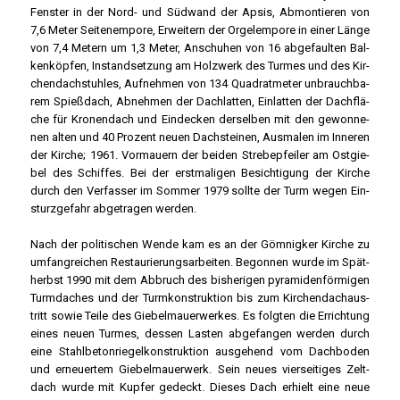
Fens­ter in der Nord- und Süd­wand der Apsis, Abmon­tie­ren von
7,6 Meter Sei­ten­em­po­re, Erwei­tern der Orgel­em­po­re in einer Län­ge
von 7,4 Metern um 1,3 Meter, Anschu­hen von 16 abge­faul­ten Bal­
ken­köp­fen, Instand­set­zung am Holz­werk des Tur­mes und des Kir­
chen­d­ach­stuh­les, Auf­neh­men von 134 Qua­drat­me­ter unbrauch­ba­
rem Spieß­dach, Abneh­men der Dach­lat­ten, Ein­lat­ten der Dach­flä­
che für Kro­nen­dach und Ein­de­cken der­sel­ben mit den gewon­ne­
nen alten und 40 Pro­zent neu­en Dach­stei­nen, Aus­ma­len im Inne­ren
der Kir­che; 1961. Vor­mau­ern der bei­den Stre­be­pfei­ler am Ost­gie­
bel des Schif­fes. Bei der erst­ma­li­gen Besich­ti­gung der Kir­che
durch den Ver­fas­ser im Som­mer 1979 soll­te der Turm wegen Ein­
sturz­ge­fahr abge­tra­gen wer­den.
Nach der poli­ti­schen Wen­de kam es an der Göm­nig­ker Kir­che zu
umfang­rei­chen Restau­rie­rungs­ar­bei­ten. Begon­nen wur­de im Spät­
herbst 1990 mit dem Abbruch des bis­he­ri­gen pyra­mi­den­för­mi­gen
Turm­da­ches und der Turm­kon­struk­ti­on bis zum Kir­chen­d­ach­aus­
tritt sowie Tei­le des Gie­bel­mau­er­wer­kes. Es folg­ten die Errich­tung
eines neu­en Tur­mes, des­sen Las­ten abge­fan­gen wer­den durch
eine Stahl­be­ton­rie­gel­kon­struk­ti­on aus­ge­hend vom Dach­bo­den
und erneu­er­tem Gie­bel­mau­er­werk. Sein neu­es vier­sei­ti­ges Zelt­
dach wur­de mit Kup­fer gedeckt. Die­ses Dach erhielt eine neue