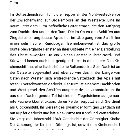
Turm.
Im Got­tes­dienstraum führt die Trep­pe an der Nord­west­ecke vor
der Zwi­schen­wand zur Orgel­em­po­re an der West­sei­te. Eine im
Raum unter dem Turm befind­li­che Lei­ter ermög­licht den Auf­gang
zum Dach­bo­den und in den Turm. Die im Osten des Schif­fes aus
Zie­gel­stei­nen ange­bau­te Apsis hat im Über­gang vom Schiff her
einen sehr fla­chen Rund­bo­gen. Bemer­kens­wert ist das gro­ße
bun­te blei­ver­glas­te Fens­ter an ihrer Ost­sei­te mit einer Dar­stel­lung
des Chris­tus-Kop­fes. Je ein klei­nes Fens­ter in ihrer Nord- und
Süd­wand las­sen auch hier genü­gend Licht in das Inne­re. Das Kir­
chen­schiff hat eine fla­che höl­zer­ne Bal­ken­de­cke. Sein Dach ist an
der Ost­sei­te abge­walmt und eben­so wie das in der Län­ge von
Osten nach Wes­ten sich erstre­cken­de Sat­tel­dach der Apsis mit
roten Biber­schwän­zen gedeckt. Der Turm ist eine vom Dach­bo­den
und West­gie­bel des Schif­fes aus­ge­hen­de Holz­kon­struk­ti­on. Ihr
aus dem Dach ragen­der Teil ist eine mit Zie­gel­stei­nen aus­ge­mau­
er­te Fach­werk­kon­struk­ti­on, deren Fel­der ver­putzt sind. Sie dient
als Glo­cken­stuhl. Ihr vier­sei­ti­ges pyra­mi­den­för­mi­ges Zelt­dach ist
mit Kup­fer gedeckt und hat eine Spit­ze mit Kopf und Wet­ter­fah­ne.
Sie zeigt die Jah­res­zahl 1848. Geschich­te der Göm­nig­ker Kir­che
Der Ursprung der Kir­che in Göm­nigk ist, soweit das Kir­chen­schiff