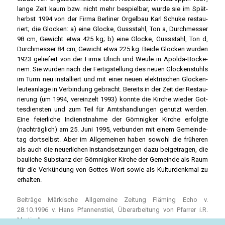
lan­ge Zeit kaum bzw. nicht mehr bespiel­bar, wur­de sie im Spät­
herbst 1994 von der Fir­ma Ber­li­ner Orgel­bau Karl Schu­ke restau­
riert; die Glo­cken: a) eine Glo­cke, Guss­stahl, Ton a, Durch­mes­ser
98 cm, Gewicht etwa 425 kg; b) eine Glo­cke, Guss­stahl, Ton d,
Durch­mes­ser 84 cm, Gewicht etwa 225 kg. Bei­de Glo­cken wur­den
1923 gelie­fert von der Fir­ma Ulrich und Weu­le in Apol­da-Bocke­
nem. Sie wur­den nach der Fer­tig­stel­lung des neu­en Glo­cken­stuhls
im Turm neu instal­liert und mit einer neu­en elek­tri­schen Glo­cken­
leu­te­an­la­ge in Ver­bin­dung gebracht. Bereits in der Zeit der Restau­
rie­rung (um 1994, ver­ein­zelt 1993) konn­te die Kir­che wie­der Got­
tes­diens­ten und zum Teil für Amts­hand­lun­gen genutzt wer­den.
Eine fei­er­li­che Indienst­nah­me der Göm­nig­ker Kir­che erfolg­te
(nach­träg­lich) am 25. Juni 1995, ver­bun­den mit einem Gemein­de­
tag dort­selbst. Aber im All­ge­mei­nen haben sowohl die frü­he­ren
als auch die neu­er­li­chen Instand­set­zun­gen dazu bei­getra­gen, die
bau­li­che Sub­stanz der Göm­nig­ker Kir­che der Gemein­de als Raum
für die Ver­kün­dung von Got­tes Wort sowie als Kul­tur­denk­mal zu
erhal­ten.
Bei­trä­ge Mär­ki­sche All­ge­mei­ne Zei­tung Flä­ming Echo v.
28.10.1996 v. Hans Pfan­nen­stiel, Über­ar­bei­tung von Pfar­rer i.R.
Mar­tin Asse