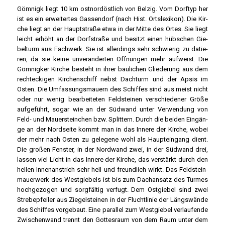
Göm­nigk liegt 10 km ost­nord­öst­lich von Bel­zig. Vom Dorf­typ her
ist es ein erwei­ter­tes Gas­sen­dorf (nach Hist. Orts­le­xi­kon). Die Kir­
che liegt an der Haupt­stra­ße etwa in der Mit­te des Ortes. Sie liegt
leicht erhöht an der Dorf­stra­ße und besitzt einen hüb­schen Gie­
bel­turm aus Fach­werk. Sie ist aller­dings sehr schwie­rig zu datie­
ren, da sie kei­ne unver­än­der­ten Öff­nun­gen mehr auf­weist. Die
Göm­nig­ker Kir­che besteht in ihrer bau­li­chen Glie­de­rung aus dem
recht­ecki­gen Kir­chen­schiff nebst Dach­turm und der Apsis im
Osten. Die Umfas­sungs­mau­ern des Schif­fes sind aus meist nicht
oder nur wenig bear­bei­te­ten Feld­stei­nen ver­schie­de­ner Grö­ße
auf­ge­führt, sogar wie an der Süd­wand unter Ver­wen­dung von
Feld- und Mau­er­stein­chen bzw. Split­tern. Durch die bei­den Ein­gän­
ge an der Nord­sei­te kommt man in das Inne­re der Kir­che, wobei
der mehr nach Osten zu gele­ge­ne wohl als Haupt­ein­gang dient.
Die gro­ßen Fens­ter, in der Nord­wand zwei, in der Süd­wand drei,
las­sen viel Licht in das Inne­re der Kir­che, das ver­stärkt durch den
hel­len Innen­an­strich sehr hell und freund­lich wirkt. Das Feld­stein­
mau­er­werk des West­gie­bels ist bis zum Dach­an­satz des Tur­mes
hoch­ge­zo­gen und sorg­fäl­tig ver­fugt. Dem Ost­gie­bel sind zwei
Stre­be­pfei­ler aus Zie­gel­stei­nen in der Flucht­li­nie der Längs­wän­de
des Schif­fes vor­ge­baut. Eine par­al­lel zum West­gie­bel ver­lau­fen­de
Zwi­schen­wand trennt den Got­tes­raum von dem Raum unter dem