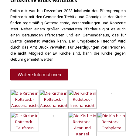
Ortskirche Brück-Rottstock
Rott­stock war bis Dezem­ber 2023 Inha­be­rin des Pfarr­spren­gels
Rott­stock mit den Gemein­den Tre­bitz und Göm­nigk. In der Kir­che
fin­den regel­mä­ßig Got­tes­diens­te, Ver­an­stal­tun­gen und Kon­zer­te
statt. Neben einem gro­ßen ver­mie­te­ten Pfarr­haus gibt es auch
einen geräu­mi­gen Pfarr­gar­ten und ein Gemein­de­haus, das für
Events gemie­tet wer­den kann. Der umge­ben­de Fried­hof wird
durch das Amt Brück ver­wal­tet. Für Beer­di­gun­gen von Per­so­nen,
die nicht Mit­glied der Ev. Kir­che sind, kann die Kir­che gegen
Gebühr gemie­tet wer­den.
Wei­te­re Infor­ma­tio­nen