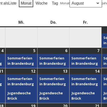
Monat
Jah
t als
Liste
Monat
Woche
Tag
Mi.
Do.
Fr.
S
i
4
5
6
7
n
Sommerferien
Sommerferien
Sommerferien
S
rg
in Brandenburg
in Brandenburg
in Brandenburg
i
11
12
13
14
n
Sommerferien
Sommerferien
Sommerferien
S
rg
in Brandenburg
in Brandenburg
in Brandenburg
i
Jugendwoche
Jugendwoche
Jugendwoche
J
Brück
Brück
Brück
B
18
19
20
21