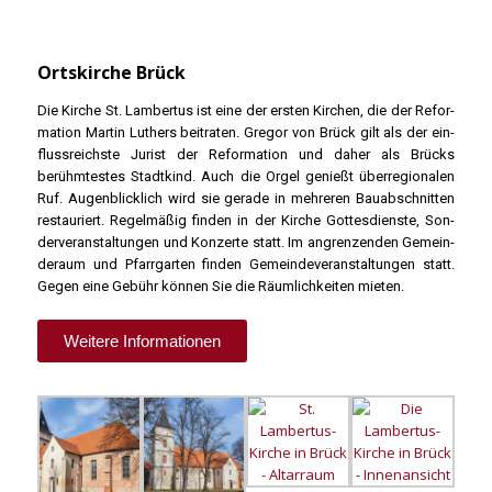
Ortskirche Brück
Die Kir­che St. Lam­ber­tus ist eine der ers­ten Kir­chen, die der Refor­
ma­ti­on Mar­tin Luthers bei­tra­ten. Gre­gor von Brück gilt als der ein­
fluss­reichs­te Jurist der Refor­ma­ti­on und daher als Brücks
berühm­tes­tes Stadt­kind. Auch die Orgel genießt über­re­gio­na­len
Ruf. Augen­blick­lich wird sie gera­de in meh­re­ren Bau­ab­schnit­ten
restau­riert. Regel­mä­ßig fin­den in der Kir­che Got­tes­diens­te, Son­
der­ver­an­stal­tun­gen und Kon­zer­te statt. Im angren­zen­den Gemein­
de­raum und Pfarr­gar­ten fin­den Gemein­de­ver­an­stal­tun­gen statt.
Gegen eine Gebühr kön­nen Sie die Räum­lich­kei­ten mie­ten.
Wei­te­re Infor­ma­tio­nen