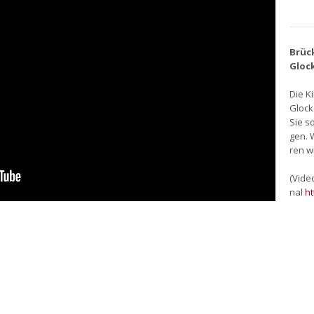
Brü­c
Glo­c
Die K
Glo­c
Sie so
gen. 
ren wi
(Video
nal
h