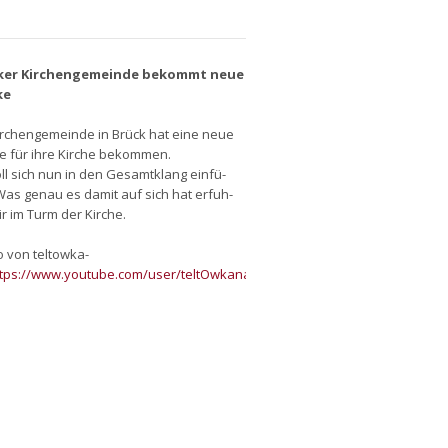
ker Kir­chen­ge­mein­de bekommt neue
ke
ir­chen­ge­mein­de in Brück hat eine neue
ke für ihre Kir­che bekom­men.
ll sich nun in den Gesamt­klang ein­fü­
Was genau es damit auf sich hat erfuh­
r im Turm der Kir­che.
 von tel­tow­ka­
ttps://www.youtube.com/user/teltOwkanal
)