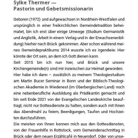
Sylke Thermer —
Pastorin und Gebetsmissionarin
Gebo­ren (1972) und auf­ge­wach­sen in Nord­rhein-West­fa­len und
ursprüng­lich in einer frei­kirch­li­chen Gemein­de­tra­di­ti­on behei­
ma­tet, bin ich erst über eini­ge Umwe­ge (Stu­di­um Ger­ma­nis­tik
und Anglis­tik, Arbeit in einem Ver­lag und in der Erwach­se­nen­bil­
dung) hier­her nach Brück gekom­men. Aber schon wäh­rend mei­
nes Gemein­de­prak­ti­kums 2014 wuss­te ich es irgend­wie: Hier
könn­te der Ort sein, an dem ich Gott die­nen kann.
Seit 2015 bin ich nun hier, und Brück und unse­re
Kirchengemeinde(n) sind mir inzwi­schen zur Hei­mat gewor­den.
Hier habe ich dann – zusätz­lich zu mei­nem Theo­lo­gie­stu­di­um
am Mar­tin Bucer Semi­nar in Bonn und der Biblisch-Theo­lo­gi­
schen Aka­die­mie in Wie­denest (im Ober­ber­gi­schen Land) noch
eine neben­be­ruf­li­che Aus­bil­dung als Prä­di­kan­tin gemacht und
bin seit Ende 2021 von der Evan­ge­li­schen Lan­des­kir­che beauf­
tragt, nicht nur Got­tes­diens­te zu hal­ten, son­dern auch mit Ihnen
das Abend­mahl zu fei­ern, Beer­di­gun­gen, Tau­fen und Hoch­zei­
ten durch­zu­füh­ren.
Die meis­ten von Ihnen ken­nen mich aus den Got­tes­diens­ten,
von der Frau­en­hil­fe in Rott­stock, vom Gemein­de­nach­mit­tag in
Brück oder dem neu­en Erzähl­ca­fé in Neu­en­dorf. Oder von unse­