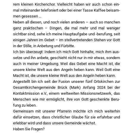
rem klei­nen Kir­chen­chor. Viel­leicht haben wir auch schon ein­
mal mit­ein­an­der tele­fo­niert oder bei einer Tas­se Kaf­fee bei­sam­
men geses­sen …
Neben all die­sen, und noch vie­len ande­ren – auch so man­chen
ganz prak­ti­schen – Din­gen, die mal mehr und mal weni­ger
sicht­bar sind, sehe ich mei­ne Haupt­auf­ga­be und ‑beru­fung, seit
eini­gen Jah­ren im Gebet – im stell­ver­tre­ten­den Ste­hen vor Gott
in der Stil­le, in Anbe­tung und Für­bit­te.
Ich bin über­zeugt: Indem ich mich Gott hin­hal­te, mich ihm aus­
set­ze und ihn anbe­te, geschieht nicht nur in mir etwas, son­dern
auch in mei­ner Umge­bung. Weil das Gebet eine Macht ist, die
unse­re klei­ne Welt aus den Angeln heben kann. Weil Gott eine
Macht ist, die unse­re klei­ne Welt aus den Angeln heben kann.
Ange­stellt bin ich seit der Fusi­on unse­rer fünf Orts­kir­chen zur
Gesamt­kir­chen­ge­mein­de Brück (Mark) Anfang 2024 bei der
Kon­takt­mis­si­on e.V., einem welt­wei­ten Mis­si­ons­netz­werk, das
Men­schen wie mir ermög­licht, ihre von Gott geschenk­te Beru­
fung zu leben.
Gemein­sam mit unse­rer Pfar­re­rin möch­te ich mich wei­ter­hin
dafür ein­set­zen, dass christ­li­cher Glau­be für sie erfahr­bar und
erleb­bar wird und dass unse­re Gemein­de wächst.
Haben Sie Fra­gen?