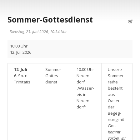
Sommer-Gottesdienst
off
Dienstag, 23. Juni 2026, 10:34 Uhr
Som­
10:00 Uhr
mer-
12. Juli 2026
Got­
tes­
dienst
12. Juli
Som­mer-
10.00 Uhr
Unse­re
6. So. n.
Got­tes­
Neu­en­
Som­mer­
Tri­ni­ta­tis
dienst
dorf
rei­he
„Was­ser­
besteht
eis in
aus
Neu­en­
Oasen
dorf“
der
Begeg­
nung mit
Gott
Kommt
vor­bei, wir