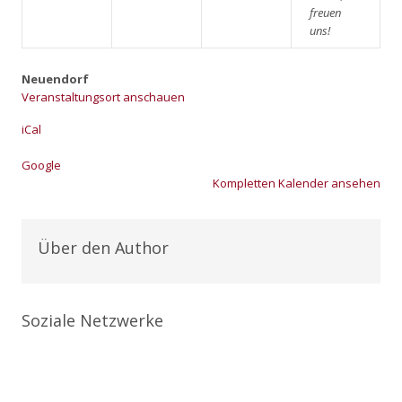
freu­en
uns!
Neuendorf
Veranstaltungsort anschauen
iCal
Goog­le
Kom­plet­ten Kalen­der anse­hen
Über den Author
Soziale Netzwerke