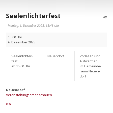
Seelenlichterfest
off
Montag, 1. Dezember 2025, 18:48 Uhr
See­
15:00 Uhr
len­
6. Dezem­ber 2025
lich­
ter­
fest
See­len­lich­ter­
Neu­en­dorf
Vor­le­sen und
fest
Auf­wär­men
ab 15.00 Uhr
im Gemein­de­
raum Neu­en­
dorf
Neuendorf
Veranstaltungsort anschauen
iCal