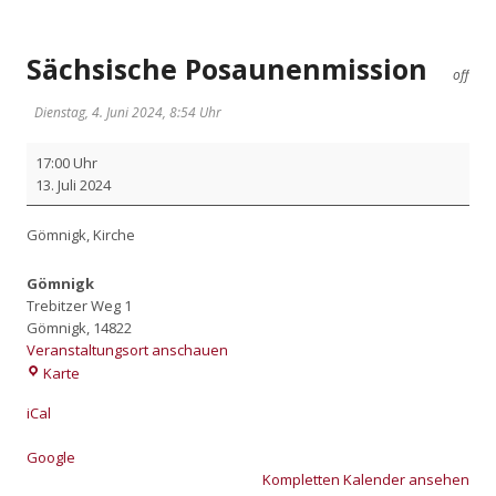
Sächsische Posaunenmission
off
Dienstag, 4. Juni 2024, 8:54 Uhr
Säch­
17:00 Uhr
si­
13. Juli 2024
sche
Posau­
Göm­nigk, Kir­che
nen­
mis­
Gömnigk
si­
Trebitzer Weg 1
on
Gömnigk
,
14822
Veranstaltungsort anschauen
Gömnigk
Karte
iCal
Goog­le
Kom­plet­ten Kalen­der anse­hen