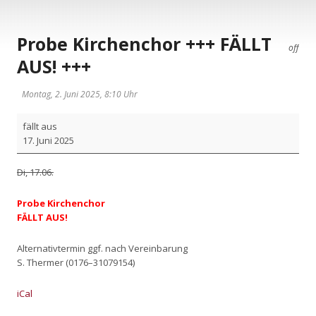
Probe Kirchenchor +++ FÄLLT
off
AUS! +++
Montag, 2. Juni 2025, 8:10 Uhr
Pro­
fällt aus
be
17. Juni 2025
Kir­
chen­
Di, 17.06.
chor
+++
Pro­be Kir­chen­chor
FÄLLT
FÄLLT AUS!
AUS!
+++
Alter­na­tiv­ter­min ggf. nach Ver­ein­ba­rung
S. Ther­mer (0176–31079154)
iCal