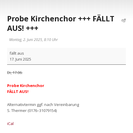
Probe Kirchenchor +++ FÄLLT
off
AUS! +++
Montag, 2. Juni 2025, 8:10 Uhr
Pro­
fällt aus
be
17. Juni 2025
Kir­
chen­
Di, 17.06.
chor
+++
Pro­be Kir­chen­chor
FÄLLT
FÄLLT AUS!
AUS!
+++
Alter­na­tiv­ter­min ggf. nach Ver­ein­ba­rung
S. Ther­mer (0176–31079154)
iCal