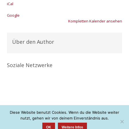
iCal
Goog­le
Kom­plet­ten Kalen­der anse­hen
Über den Author
Soziale Netzwerke
Diese Website benutzt Cookies. Wenn du die Website weiter
nutzt, gehen wir von deinem Einverständnis aus.
+ + + neue Konfis gesucht <3 + + +
OK
Weitere Infos