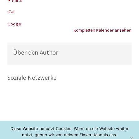
Karte
Brück
iCal
Goog­le
Kom­plet­ten Kalen­der anse­hen
Über den Author
Soziale Netzwerke
Diese Website benutzt Cookies. Wenn du die Website weiter
nutzt, gehen wir von deinem Einverständnis aus.
+ + + neue Konfis gesucht <3 + + +