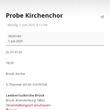
Probe Kirchenchor
off
Montag, 2. Juni 2025, 8:13 Uhr
Pro­
18:30 Uhr
be
1. Juli 2025
Kir­
chen­
Di, 01.07.25
chor
18.30
Brück, Kir­che
S. Ther­mer (0176–31079154)
Lambertuskirche Brück
Brück
,
Brandenburg
14822
Veranstaltungsort anschauen
Lambertuskirche