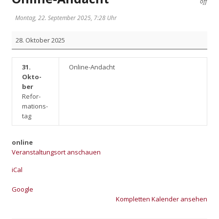
off
Montag, 22. September 2025, 7:28 Uhr
Online-
28. Okto­ber 2025
Andacht
31.
Online-Andacht
Okto­
ber
Refor­
ma­ti­ons­
tag
online
Veranstaltungsort anschauen
iCal
Goog­le
Kom­plet­ten Kalen­der anse­hen