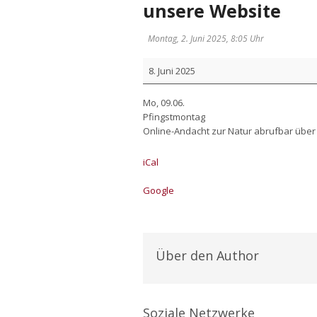
unsere Website
Montag, 2. Juni 2025, 8:05 Uhr
Online-
8. Juni 2025
Andacht
zur
Mo, 09.06.
Natur
Pfingst­mon­tag
abruf­
Online-Andacht zur Natur abruf­bar über 
bar
über
iCal
unse­
re
Goog­le
Web­
site
Über den Author
Soziale Netzwerke