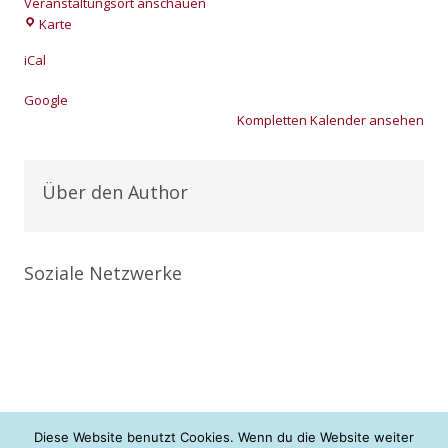
Veranstaltungsort anschauen
Gömnigk
Karte
iCal
Goog­le
Kom­plet­ten Kalen­der anse­hen
Über den Author
Soziale Netzwerke
Diese Website benutzt Cookies. Wenn du die Website weiter