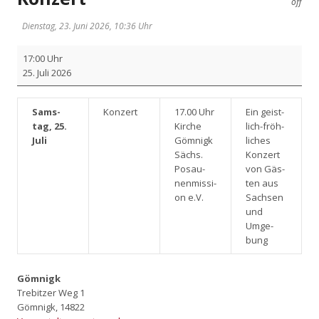
off
Dienstag, 23. Juni 2026, 10:36 Uhr
Kon­
17:00 Uhr
zert
25. Juli 2026
Sams­
Kon­zert
17.00 Uhr
Ein geist­
tag, 25.
Kir­che
lich-fröh­
Juli
Göm­nigk
li­ches
Sächs.
Kon­zert
Posau­
von Gäs­
nen­mis­si­
ten aus
on e.V.
Sach­sen
und
Umge­
bung
Gömnigk
Trebitzer Weg 1
Gömnigk
,
14822