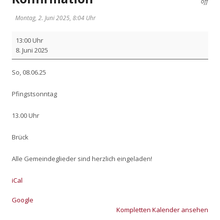
off
Montag, 2. Juni 2025, 8:04 Uhr
Kon­
13:00 Uhr
fir­
8. Juni 2025
ma­
ti­
So, 08.06.25
on
Pfingst­sonn­tag
13.00 Uhr
Brück
Alle Gemein­de­glie­der sind herz­lich ein­ge­la­den!
iCal
Goog­le
Kom­plet­ten Kalen­der anse­hen