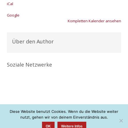
iCal
Goog­le
Kom­plet­ten Kalen­der anse­hen
Über den Author
Soziale Netzwerke
Diese Website benutzt Cookies. Wenn du die Website weiter
nutzt, gehen wir von deinem Einverständnis aus.
+ + + neue Konfis gesucht <3 + + +
OK
Weitere Infos