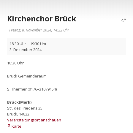
Kirchenchor Brück
off
Freitag, 8. November 2024, 14:22 Uhr
Kir­
18:30 Uhr
–
19:30 Uhr
chen­
3. Dezem­ber 2024
chor
Brück
18:30 Uhr
Brück Gemein­de­raum
S. Ther­mer (0176–31079154)
Brück(Mark)
Str. des Friedens 35
Brück
,
14822
Veranstaltungsort anschauen
Brück(Mark)
Karte