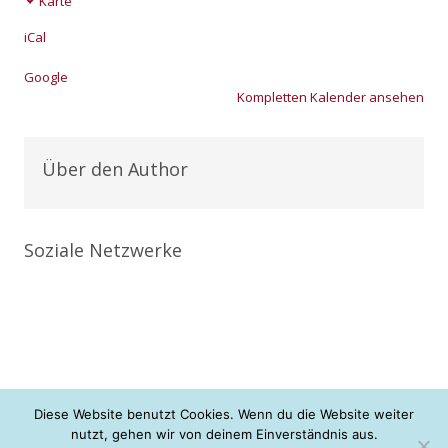
Karte
Brück
iCal
Goog­le
Kom­plet­ten Kalen­der anse­hen
Über den Author
Soziale Netzwerke
Diese Website benutzt Cookies. Wenn du die Website weiter
nutzt, gehen wir von deinem Einverständnis aus.
+ + + neue Konfis gesucht <3 + + +