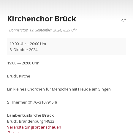
Kirchenchor Brück
off
Donnerstag, 19. September 2024, 8:29 Uhr
Kir­
19:00 Uhr
–
20:00 Uhr
chen­
8. Okto­ber 2024
chor
Brück
19:00 — 20:00 Uhr
Brück, Kir­che
Ein klei­nes Chör­chen für Men­schen mit Freu­de am Sin­gen
S. Ther­mer (0176–31079154)
Lambertuskirche Brück
Brück
,
Brandenburg
14822
Veranstaltungsort anschauen
Lambertuskirche