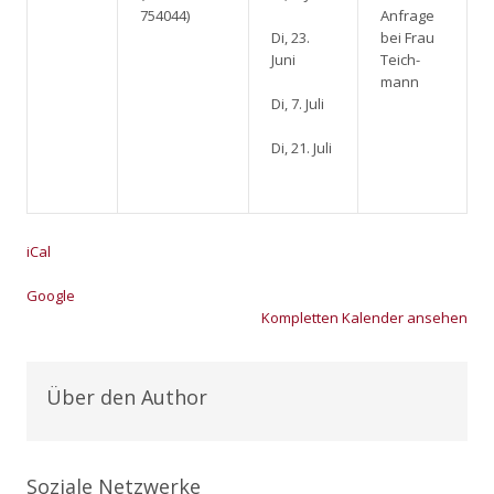
754044)
Anfra­ge
Di, 23.
bei Frau
Juni
Teich­
mann
Di, 7. Juli
Di, 21. Juli
iCal
Goog­le
Kom­plet­ten Kalen­der anse­hen
Über den Author
Soziale Netzwerke