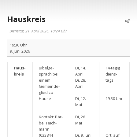
Hauskreis
off
Dienstag, 21. April 2026, 10:24 Uhr
Haus­
19:30 Uhr
kreis
9. Juni 2026
Haus­
Bibel­ge­
Di, 14.
14-tägig
kreis
spräch bei
April
diens­
einem
Di, 28.
tags
Gemein­de­
April
glied zu
Hau­se
Di, 12.
19.30 Uhr
Mai
Kon­takt: Bär­
Di, 26.
bel Teich­
Mai
mann
(033844
Di, 9. Juni
Ort: auf