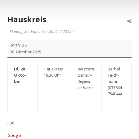
Hauskreis
off
Montag, 22. September 2025, 7:28 Uhr
Haus­
19:30 Uhr
kreis
28. Okto­ber 2025
Di, 28.
Haus­kreis
Bei einem
Bär­bel
Okto­
19.30 Uhr
Gemein­
Teich­
ber
de­glied
mann
zu Hau­se
(033844–
754044)
iCal
Goog­le