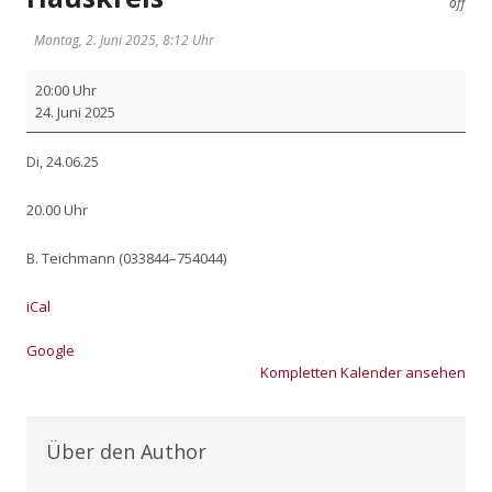
off
Montag, 2. Juni 2025, 8:12 Uhr
Haus­
20:00 Uhr
kreis
24. Juni 2025
Di, 24.06.25
20.00 Uhr
B. Teich­mann (033844–754044)
iCal
Goog­le
Kom­plet­ten Kalen­der anse­hen
Über den Author