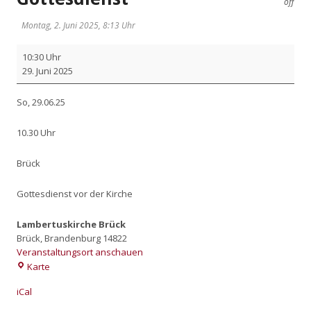
off
Montag, 2. Juni 2025, 8:13 Uhr
Got­
10:30 Uhr
tes­
29. Juni 2025
dienst
So, 29.06.25
10.30 Uhr
Brück
Got­tes­dienst vor der Kir­che
Lambertuskirche Brück
Brück
,
Brandenburg
14822
Veranstaltungsort anschauen
Lambertuskirche
Karte
Brück
iCal