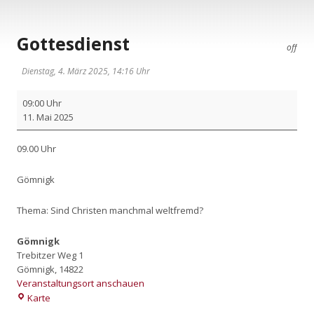
Gottesdienst
off
Dienstag, 4. März 2025, 14:16 Uhr
Got­
09:00 Uhr
tes­
11. Mai 2025
dienst
09.00 Uhr
Göm­nigk
The­ma: Sind Chris­ten manch­mal welt­fremd?
Gömnigk
Trebitzer Weg 1
Gömnigk
,
14822
Veranstaltungsort anschauen
Gömnigk
Karte