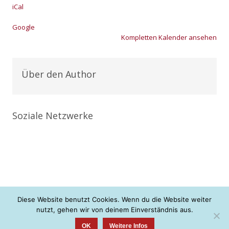
iCal
Goog­le
Kom­plet­ten Kalen­der anse­hen
Über den Author
Soziale Netzwerke
Diese Website benutzt Cookies. Wenn du die Website weiter
nutzt, gehen wir von deinem Einverständnis aus.
+ + + neue Konfis gesucht <3 + + +
OK
Weitere Infos