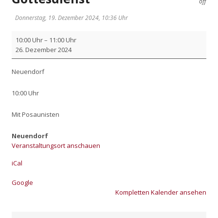
off
Donnerstag, 19. Dezember 2024, 10:36 Uhr
Got­
10:00 Uhr
–
11:00 Uhr
tes­
26. Dezem­ber 2024
dienst
Neu­en­dorf
10:00 Uhr
Mit Posau­nis­ten
Neuendorf
Veranstaltungsort anschauen
iCal
Goog­le
Kom­plet­ten Kalen­der anse­hen