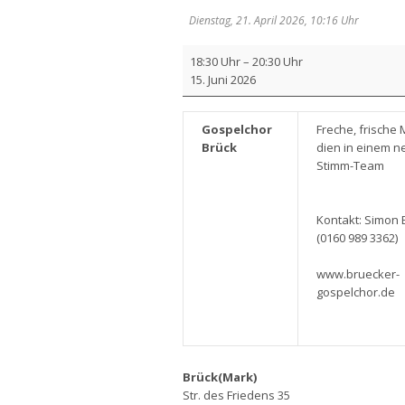
Dienstag, 21. April 2026, 10:16 Uhr
Gos­
18:30 Uhr
–
20:30 Uhr
pel­
15. Juni 2026
chor
Brück
Gos­pel­chor
Fre­che, fri­sche
Brück
dien in einem ne
Stimm-Team
Kon­takt: Simon
(0160 989 3362)
www.bruecker-
gospelchor.de
Brück(Mark)
Str. des Friedens 35