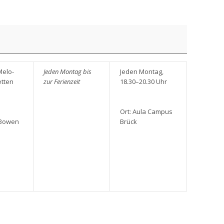
 Melo­
Jeden Mon­tag bis
Jeden Mon­tag,
t­ten
zur Feri­en­zeit
18.30–20.30 Uhr
Ort: Aula Cam­pus
 Bowen
Brück