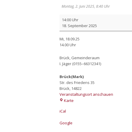
Montag, 2. Juni 2025, 8:40 Uhr
Gemein­
14:00 Uhr
de­
18. Sep­tem­ber 2025
nach­
mit­
Mi, 18.09.25
tag
14.00 Uhr
Brück, Gemein­de­raum
I. Jäger (0155–66312341)
Brück(Mark)
Str. des Friedens 35
Brück
,
14822
Veranstaltungsort anschauen
Brück(Mark)
Karte
iCal
Goog­le