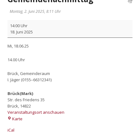
off
Montag, 2. Juni 2025, 8:11 Uhr
Gemein­
14:00 Uhr
de­
18. Juni 2025
nach­
mit­
Mi, 18.06.25
tag
14.00 Uhr
Brück, Gemein­de­raum
I. Jäger (0155–66312341)
Brück(Mark)
Str. des Friedens 35
Brück
,
14822
Veranstaltungsort anschauen
Brück(Mark)
Karte
iCal