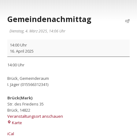
Gemeindenachmittag
off
Dienstag, 4. März 2025, 14:06 Uhr
Gemein­
14:00 Uhr
de­
16. April 2025
nach­
mit­
14:00 Uhr
tag
Brück, Gemein­de­raum
I. Jäger (015566312341)
Brück(Mark)
Str. des Friedens 35
Brück
,
14822
Veranstaltungsort anschauen
Brück(Mark)
Karte
iCal