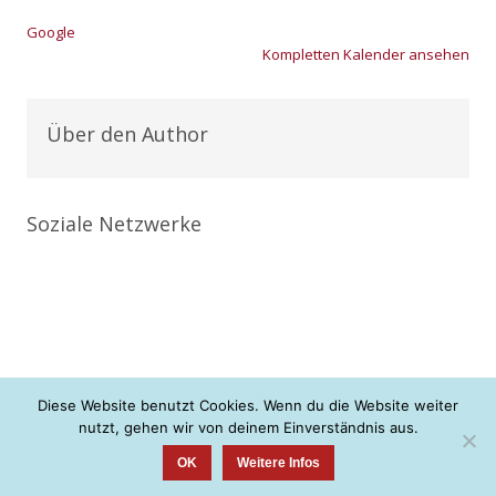
Goog­le
Kom­plet­ten Kalen­der anse­hen
Über den Author
Soziale Netzwerke
Diese Website benutzt Cookies. Wenn du die Website weiter
nutzt, gehen wir von deinem Einverständnis aus.
+ + + neue Konfis gesucht <3 + + +
OK
Weitere Infos