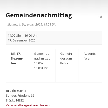
Gemeindenachmittag
off
Montag, 1. Dezember 2025, 18:58 Uhr
Gemein­
14:00 Uhr
–
16:00 Uhr
de­
17. Dezem­ber 2025
nach­
mit­
tag
Mi, 17.
Gemein­de­
Gemein­
Advents­
Dezem­
nach­mit­tag
de­raum
fei­er
ber
14.00–
Brück
16.00 Uhr
Brück(Mark)
Str. des Friedens 35
Brück
,
14822
Veranstaltungsort anschauen