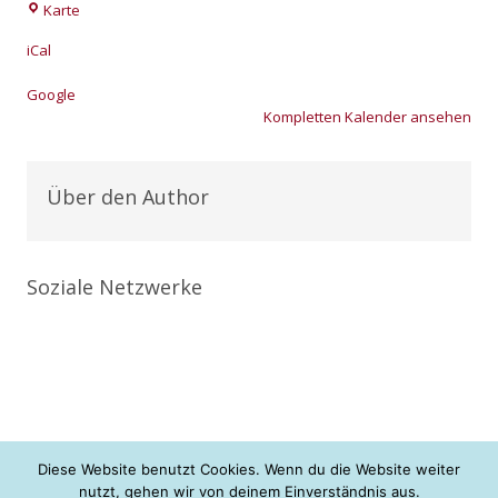
Brück(Mark)
Karte
iCal
Goog­le
Kom­plet­ten Kalen­der anse­hen
Über den Author
Soziale Netzwerke
Diese Website benutzt Cookies. Wenn du die Website weiter
nutzt, gehen wir von deinem Einverständnis aus.