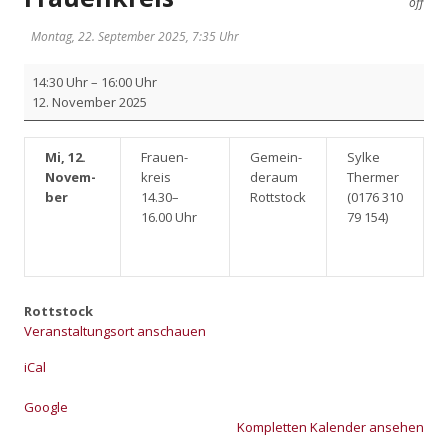
off
Montag, 22. September 2025, 7:35 Uhr
Frau­
14:30 Uhr
–
16:00 Uhr
en­
12. Novem­ber 2025
kreis
Mi, 12.
Frau­en­
Gemein­
Syl­ke
Novem­
kreis
de­raum
Ther­mer
ber
14.30–
Rott­stock
(0176 310
16.00 Uhr
79 154)
Rottstock
Veranstaltungsort anschauen
iCal
Goog­le
Kom­plet­ten Kalen­der anse­hen