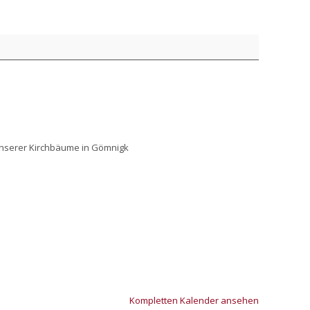
nse­rer Kirch­bäu­me in Göm­nigk
Kom­plet­ten Kalen­der anse­hen