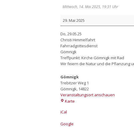
Mittwoch, 14. Mai 2025, 19:31 Uhr
Fahr­
29. Mai 2025
rad-
Got­
Do, 29.05.25
tes­
Chris­ti Him­mel­fahrt
dienst
Fahr­rad­got­tes­dienst
Göm­nigk
Treff­punkt: Kir­che Göm­nigk mit Rad
Wir fei­ern die Natur und die Pflan­zung u
Gömnigk
Trebitzer Weg 1
Gömnigk
,
14822
Veranstaltungsort anschauen
Gömnigk
Karte
iCal
Goog­le