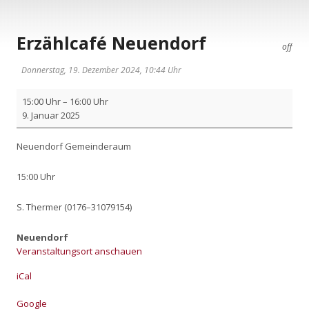
Erzählcafé Neuendorf
off
Donnerstag, 19. Dezember 2024, 10:44 Uhr
Erzähl­
15:00 Uhr
–
16:00 Uhr
ca­
9. Janu­ar 2025
fé
Neu­
Neu­en­dorf Gemein­de­raum
en­
dorf
15:00 Uhr
S. Ther­mer (0176–31079154)
Neuendorf
Veranstaltungsort anschauen
iCal
Goog­le