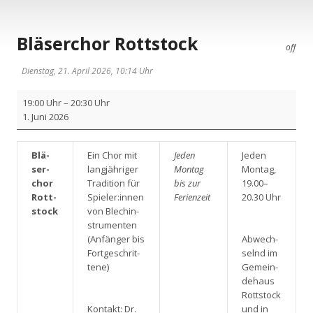
Bläserchor Rottstock
off
Dienstag, 21. April 2026, 10:14 Uhr
Blä­
19:00 Uhr
–
20:30 Uhr
ser­
1. Juni 2026
chor
Rott­
stock
Blä­
Ein Chor mit
Jeden
Jeden
ser­
lang­jäh­ri­ger
Mon­tag
Mon­tag,
chor
Tra­di­ti­on für
bis zur
19.00–
Rott­
Spieler:innen
Feri­en­zeit
20.30 Uhr
stock
von Blech­in­
stru­men­ten
(Anfän­ger bis
Abwech­
Fort­ge­schrit­
selnd im
te­ne)
Gemein­
de­haus
Rott­stock
Kon­takt: Dr.
und in