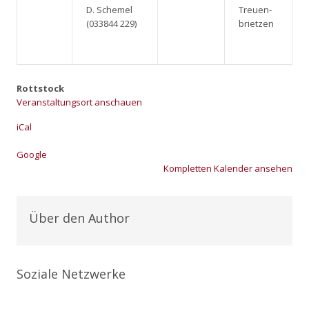
D. Sche­mel
Treu­en­
(033844 229)
briet­zen
Rottstock
Veranstaltungsort anschauen
iCal
Goog­le
Kom­plet­ten Kalen­der anse­hen
Über den Author
Soziale Netzwerke