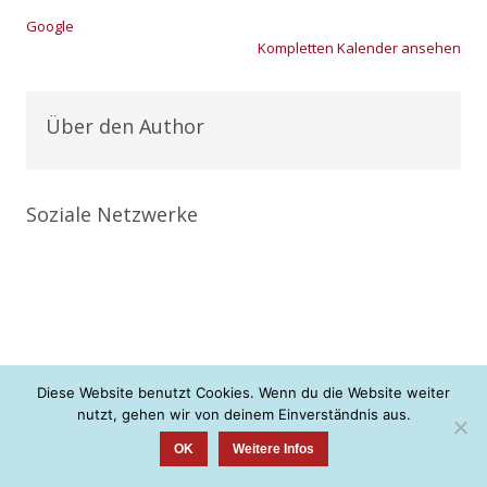
Goog­le
Kom­plet­ten Kalen­der anse­hen
Über den Author
Soziale Netzwerke
Diese Website benutzt Cookies. Wenn du die Website weiter
nutzt, gehen wir von deinem Einverständnis aus.
+ + + neue Konfis gesucht <3 + + +
OK
Weitere Infos