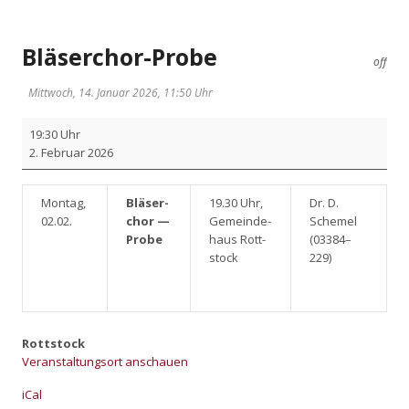
Bläserchor-Probe
off
Mittwoch, 14. Januar 2026, 11:50 Uhr
Blä­
19:30 Uhr
ser­
2. Febru­ar 2026
chor-
Pro­
be
Mon­tag,
Blä­ser­
19.30 Uhr,
Dr. D.
02.02.
chor —
Gemein­de­
Sche­mel
Pro­be
haus Rott­
(03384–
stock
229)
Rottstock
Veranstaltungsort anschauen
iCal