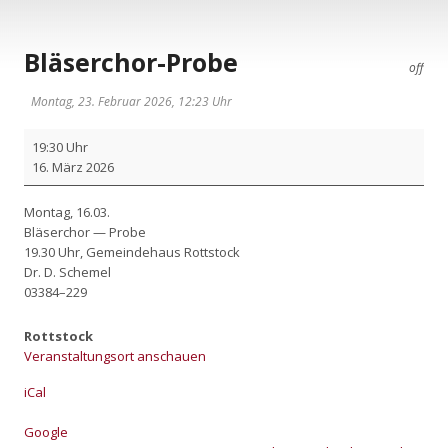
Bläserchor-Probe
off
Montag, 23. Februar 2026, 12:23 Uhr
Blä­
19:30 Uhr
ser­
16. März 2026
chor-
Pro­
Mon­tag, 16.03.
be
Blä­ser­chor — Pro­be
19.30 Uhr, Gemein­de­haus Rott­stock
Dr. D. Sche­mel
03384–229
Rottstock
Veranstaltungsort anschauen
iCal
Goog­le