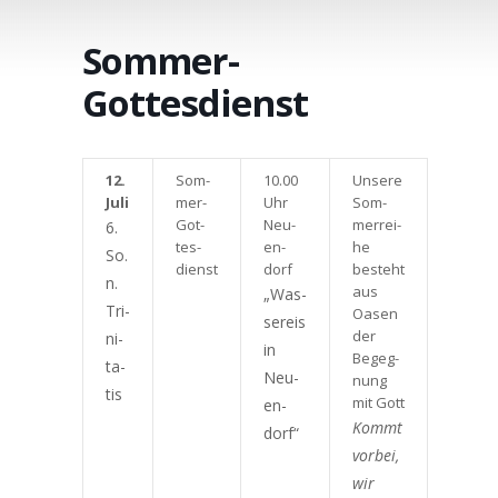
Sommer-
Gottesdienst
12.
Som­
10.00
Unse­re
Juli
mer-
Uhr
Som­
Got­
Neu­
mer­rei­
6.
tes­
en­
he
So.
dienst
dorf
besteht
n.
aus
„Was­
Tri­
Oasen
ser­eis
der
ni­
in
Begeg­
ta­
Neu­
nung
tis
mit Gott
en­
Kommt
dorf“
vor­bei,
wir