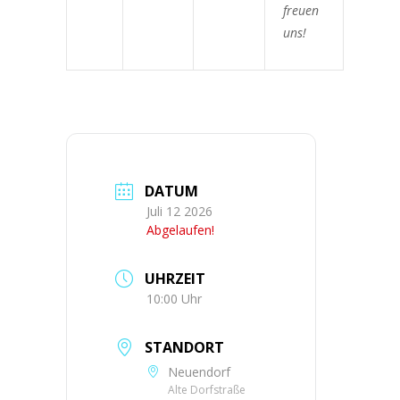
freu­en
uns!
DATUM
Juli 12 2026
Abgelaufen!
UHRZEIT
10:00 Uhr
STANDORT
Neuendorf
Alte Dorfstraße