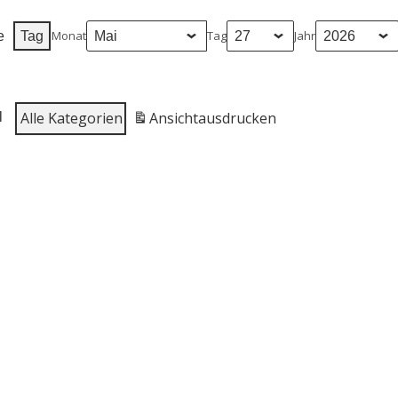
Monat
Tag
Jahr
e
Tag
Alle Kate­go­rien
Ansicht
aus­dru­cken
l