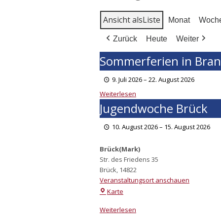
Ansicht als
Lis­te
Monat
Woch
Zurück
Heute
Weiter
Sommerferien in Bra
9. Juli 2026
–
22. August 2026
Wei­ter­le­sen
Jugendwoche Brück
10. August 2026
–
15. August 2026
Brück(Mark)
Str. des Friedens 35
Brück
,
14822
Veranstaltungsort anschauen
Karte
Wei­ter­le­sen