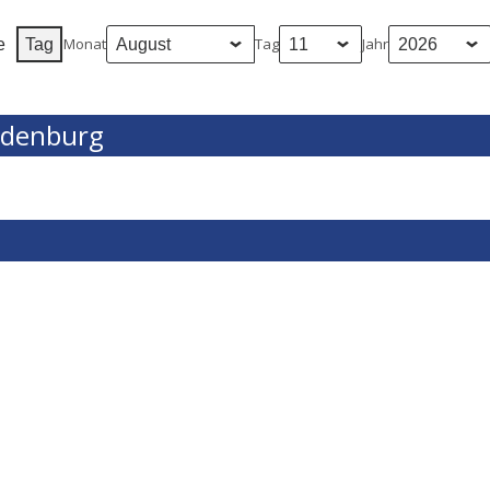
Monat
Tag
Jahr
e
Tag
ndenburg