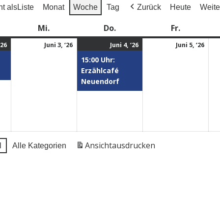
t als
Liste
Monat
Woche
Tag
Zurück
Heute
Weite
Mi.
Do.
Fr.
‘26
Juni 3, ‘26
Juni 4, ‘26
Juni 5, ‘26
15:00 Uhr:
Erzählcafé
Neuendorf
Ansicht
aus­dru­cken
l
Alle Kategorien