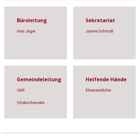
Büroleitung
Sekretariat
Ines Jäger
Jani­ne Schmidt
Gemeindeleitung
Helfende Hände
GKR
Ehren­amt­li­che
Orts­kir­chen­rä­te