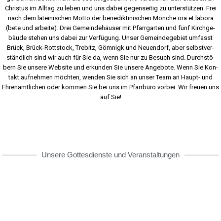
Chris­tus im All­tag zu leben und uns dabei gegen­sei­tig zu unter­stüt­zen. Frei
nach dem latei­ni­schen Mot­to der bene­dik­t­i­ni­schen Mön­che ora et labo­ra
(bete und arbei­te). Drei Gemein­de­häu­ser mit Pfarr­gar­ten und fünf Kirch­ge­
bäu­de ste­hen uns dabei zur Ver­fü­gung. Unser Gemein­de­ge­biet umfasst
Brück, Brück-Rott­stock, Tre­bitz, Göm­nigk und Neu­en­dorf, aber selbst­ver­
ständ­lich sind wir auch für Sie da, wenn Sie nur zu Besuch sind. Durch­stö­
bern Sie unse­re Web­site und erkun­den Sie unse­re Ange­bo­te. Wenn Sie Kon­
takt auf­neh­men möch­ten, wen­den Sie sich an unser Team an Haupt- und
Ehren­amt­li­chen oder kom­men Sie bei uns im Pfarr­bü­ro vor­bei. Wir freu­en uns
auf Sie!
Unse­re Got­tes­diens­te und Ver­an­stal­tun­gen