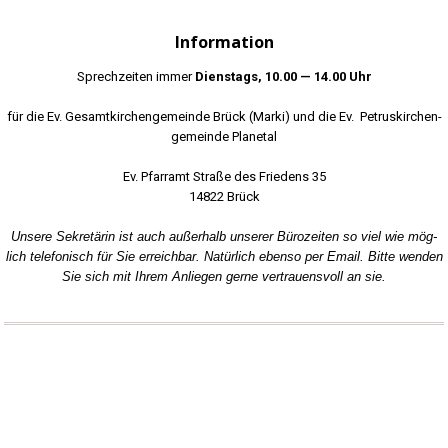
Information
Sprech­zei­ten immer
Diens­tags, 10.00 — 14.00 Uhr
für die Ev. Gesamt­kir­chen­ge­mein­de Brück (Mar­ki) und die Ev. Petrus­kir­chen­
ge­mein­de Pla­ne­tal
Ev. Pfarr­amt Stra­ße des Frie­dens 35
14822 Brück
Unse­re Sekre­tä­rin ist auch außer­halb unse­rer Büro­zei­ten so viel wie mög­
lich tele­fo­nisch für Sie erreich­bar. Natür­lich eben­so per Email. Bit­te wen­den
Sie sich mit Ihrem Anlie­gen ger­ne ver­trau­ens­voll an sie.