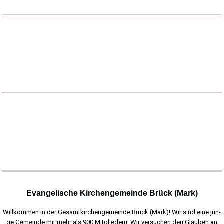
Evangelische Kirchengemeinde Brück (Mark)
Will­kom­men in der Gesamt­kir­chen­ge­mein­de Brück (Mark)! Wir sind eine jun­
ge Gemein­de mit mehr als 900 Mit­glie­dern. Wir ver­su­chen den Glau­ben an