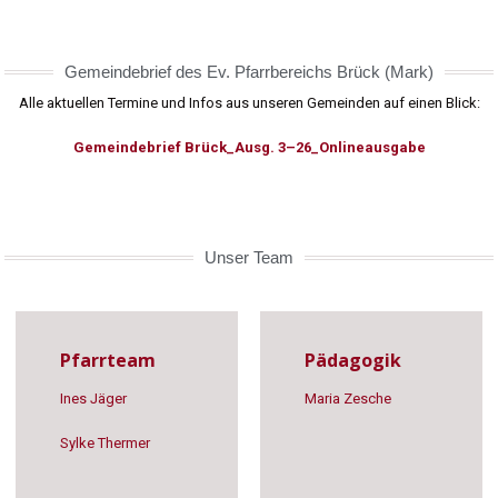
Gemein­de­brief des Ev. Pfarr­be­reichs Brück (Mark)
Alle aktu­el­len Ter­mi­ne und Infos aus unse­ren Gemein­den auf einen Blick:
Gemein­de­brief Brück_Ausg. 3–26_Onlineausgabe
Unser Team
Pfarrteam
Pädagogik
Ines Jäger
Maria Zesche
Syl­ke Ther­mer